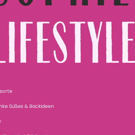
gsorte
änke
Süßes & Backideen
v