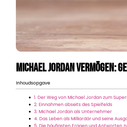
Michael Jordan Vermögen: Ge
Inhoudsopgave
1. Der Weg von Michael Jordan zum Super
2. Einnahmen abseits des Spielfelds
3. Michael Jordan als Unternehmer
4. Das Leben als Milliardär und seine Aus
5. Die häufigsten Fragen und Antworten