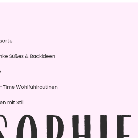
gsorte
änke
Süßes & Backideen
v
e-Time
Wohlfühlroutinen
n mit Stil