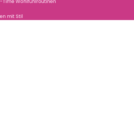
e-Time
Wohlfühlroutinen
n mit Stil