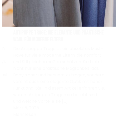
Artipoppe Trage: Die elegante und praktische
Wahl für moderne Eltern
ich
Die Artipoppe Trage ist ein absolutes Must-
b
Have für viele moderne Eltern, die Komfort
bys
und Stil gleichermaßen schätzen. Sie bietet
nicht nur eine praktische Möglichkeit, das
mmst
Baby sicher und bequem zu tragen, sondern
vereint auch eine elegante Optik mit hoher
Funktionalität. In diesem Artikel erfahren Sie,
warum Artipoppe Tragen so beliebt sind
und welche Vorteile sie […]
März 5, 2025
Mehr lesen