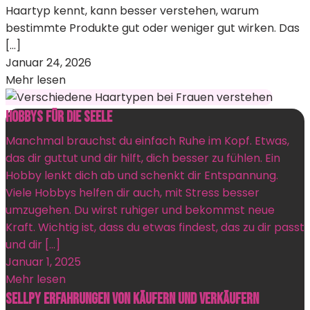
Haartyp kennt, kann besser verstehen, warum
bestimmte Produkte gut oder weniger gut wirken. Das
[…]
Januar 24, 2026
Mehr lesen
Hobbys für die Seele
Manchmal brauchst du einfach Ruhe im Kopf. Etwas,
das dir guttut und dir hilft, dich besser zu fühlen. Ein
Hobby lenkt dich ab und schenkt dir Entspannung.
Viele Hobbys helfen dir auch, mit Stress besser
umzugehen. Du wirst ruhiger und bekommst neue
Kraft. Wichtig ist, dass du etwas findest, das zu dir passt
und dir […]
Januar 1, 2025
Mehr lesen
Sellpy Erfahrungen von Käufern und Verkäufern