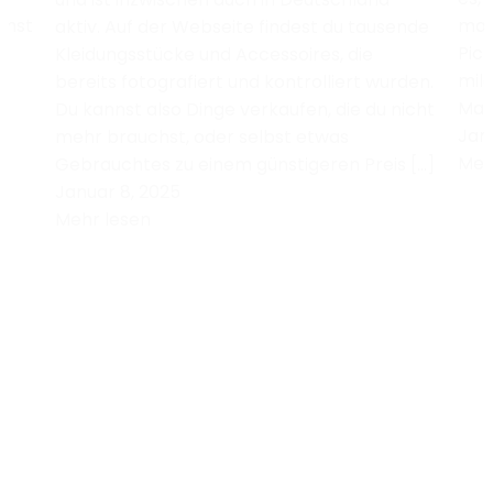
mmst
mac
aktiv. Auf der Webseite findest du tausende
Pic
Kleidungsstücke und Accessoires, die
mild
bereits fotografiert und kontrolliert wurden.
Mas
Du kannst also Dinge verkaufen, die du nicht
Janu
mehr brauchst, oder selbst etwas
Meh
Gebrauchtes zu einem günstigeren Preis […]
Januar 8, 2025
Mehr lesen