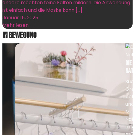
andere möchten feine Falten mildern. Die Anwendung
ist einfach und die Maske kann […]
Januar 15, 2025
Mehr lesen
In Bewegung
Die 
Nat
Südt
Gren
bek
und
Men
Natu
abw
grün