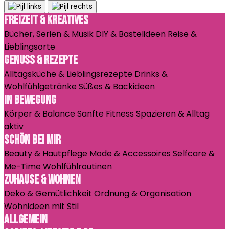
Freizeit & Kreatives
Bücher, Serien & Musik
DIY & Bastelideen
Reise &
Lieblingsorte
Genuss & Rezepte
Alltagsküche & Lieblingsrezepte
Drinks &
Wohlfühlgetränke
Süßes & Backideen
In Bewegung
Körper & Balance
Sanfte Fitness
Spazieren & Alltag
aktiv
Schön bei mir
Beauty & Hautpflege
Mode & Accessoires
Selfcare &
Me-Time
Wohlfühlroutinen
Zuhause & Wohnen
Deko & Gemütlichkeit
Ordnung & Organisation
Wohnideen mit Stil
Allgemein